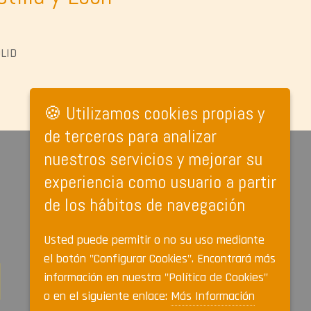
OLID
🍪 Utilizamos cookies propias y
de terceros para analizar
nuestros servicios y mejorar su
experiencia como usuario a partir
de los hábitos de navegación
Usted puede permitir o no su uso mediante
el botón "Configurar Cookies". Encontrará más
información en nuestra "Política de Cookies"
o en el siguiente enlace:
Más Información