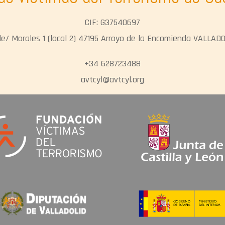
CIF: G37540697
le/ Morales 1 (local 2) 47195 Arroyo de la Encomienda VALLAD
+34 628723488
avtcyl@avtcyl.org