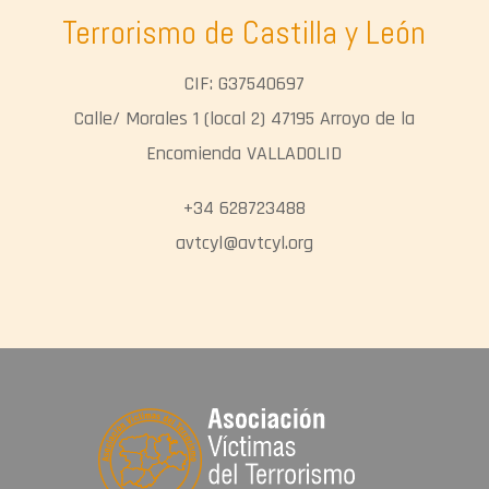
Terrorismo de Castilla y León
CIF: G37540697
Calle/ Morales 1 (local 2) 47195 Arroyo de la
Encomienda VALLADOLID
+34 628723488
avtcyl@avtcyl.org