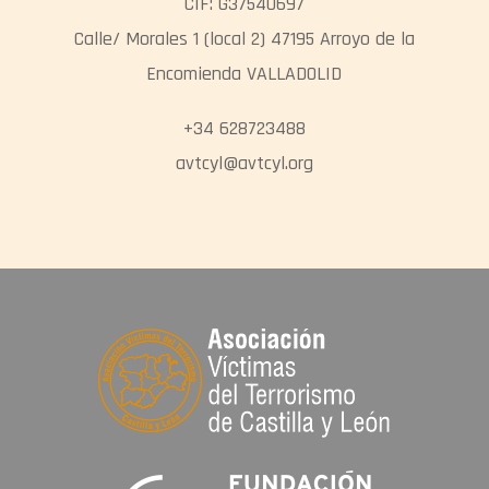
CIF: G37540697
Calle/ Morales 1 (local 2) 47195 Arroyo de la
Encomienda VALLADOLID
+34 628723488
avtcyl@avtcyl.org